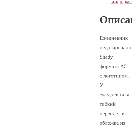
информа
Описа
Ежедневник
недатирован
Shady
формата А5
с логотипом.
У
ежедневника
гибкий
переплет и
обложка из