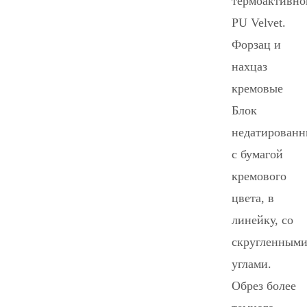
термоактивно
PU Velvet.
Форзац и
нахцаз
кремовые
Блок
недатирован
с бумагой
кремового
цвета, в
линейку, со
скругленным
углами.
Обрез более