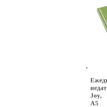
Ежед
неда
Joy,
А5