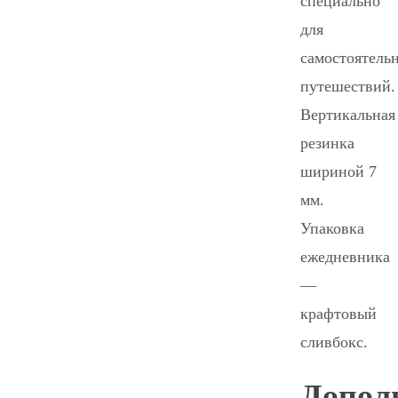
специально
для
самостоятель
путешествий.
Вертикальная
резинка
шириной 7
мм.
Упаковка
ежедневника
—
крафтовый
сливбокс.
Допол