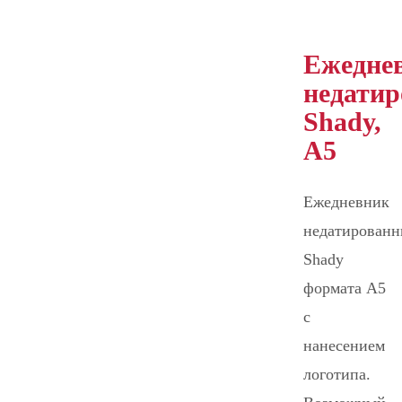
Ежедне
недати
Shady,
А5
Ежедневник
недатирован
Shady
формата А5
с
нанесением
логотипа.