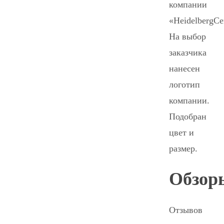
компании
«HeidelbergC
На выбор
заказчика
нанесен
логотип
компании.
Подобран
цвет и
размер.
Обзор
Отзывов