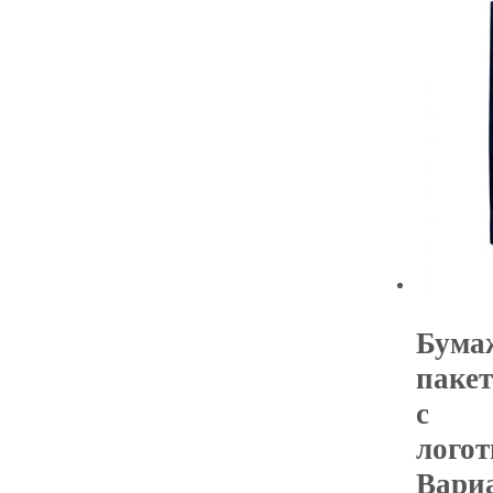
Бума
пакет
с
логот
Вари