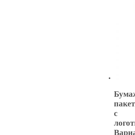
Бума
пакет
с
логот
Вари