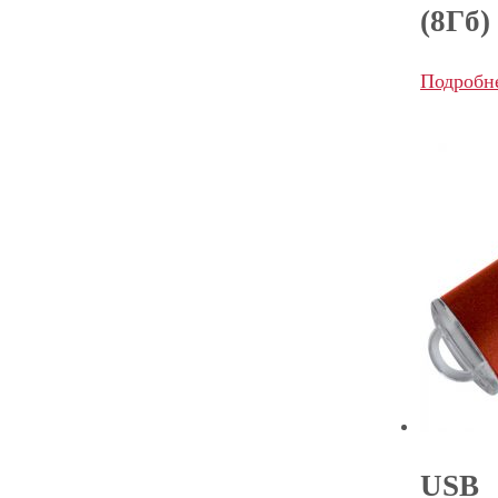
(8Гб)
Подробн
USB