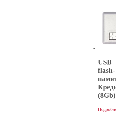
USB
flash-
памя
Кред
(8Gb)
Подробн