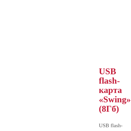
USB
flash-
карта
«Swing»
(8Гб)
USB flash-