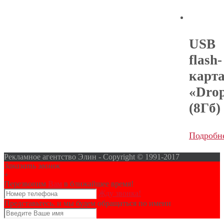
USB
flash-
карт
«Dro
(8Гб)
Подробн
Рекламное агентство Элин - Copyright © 1991-2017
Заказать звонок
+
Перезвоним
Вам
в ближайшее время!
Жду звонка!
Представьтесь, и мы будем обращаться по имени