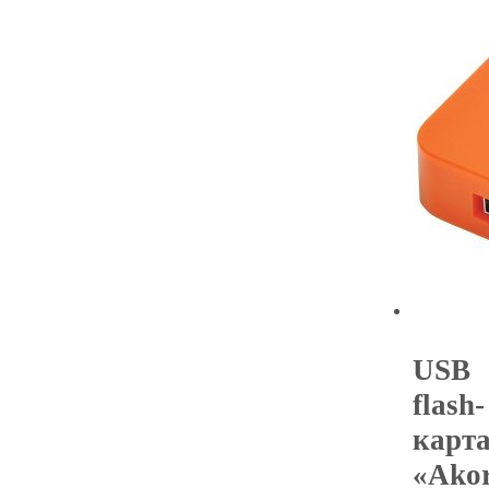
USB
flash-
карт
«Ako