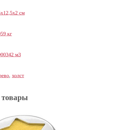
5х12,5х2 см
059 кг
000342 м3
рево
,
холст
 товары