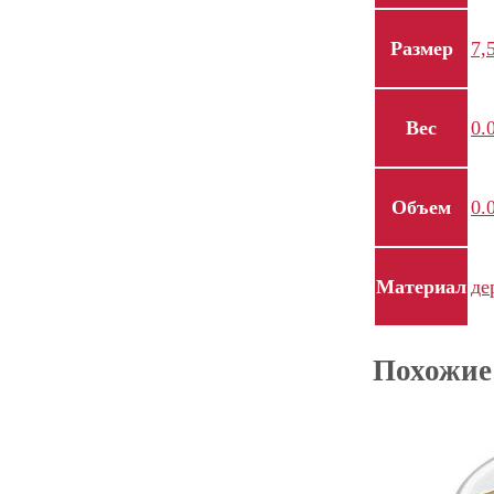
Размер
7,
Вес
0.
Объем
0.
Материал
де
Похожие