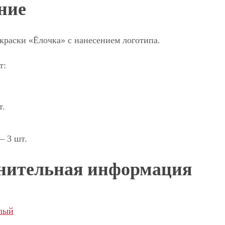
ние
краски «Ёлочка» с нанесением логотипа.
т:
т.
— 3 шт.
нительная информация
лый