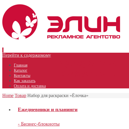
Перейти к содержимому
8 (4872) 25-04-49
Главная
Каталог
t60k@yandex.ru
Контакты
Как заказать
Оплата и доставка
Home
Товар
Набор для раскраски «Ёлочка»
Ежедневники и планинги
- Бизнес-блокноты