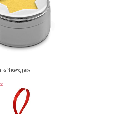
 «Звезда»
ее