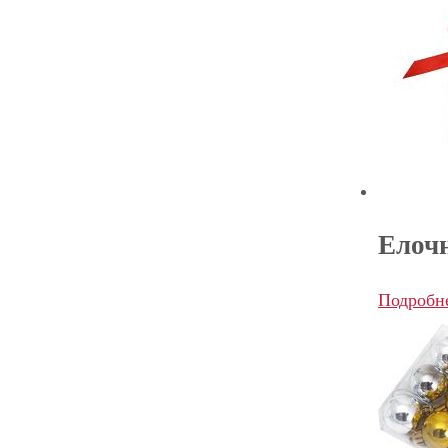
Елоч
Подробн