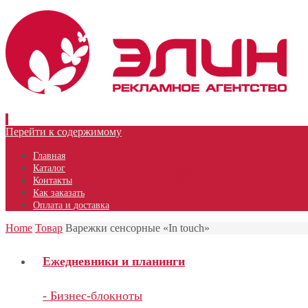
Перейти к содержимому
8 (4872) 25-04-49
Главная
Каталог
t60k@yandex.ru
Контакты
Как заказать
Оплата и доставка
Home
Товар
Варежки сенсорные «In touch»
Ежедневники и планинги
- Бизнес-блокноты