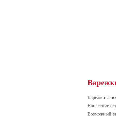
Варежки
Варежки сенсо
Нанесение ос
Возможный ви