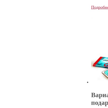
Подробн
Вари
пода