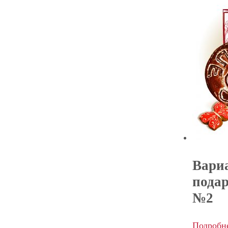
Вари
пода
№2
Подробн