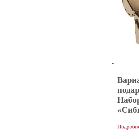
Вари
подар
Набо
«Сиб
Подробн