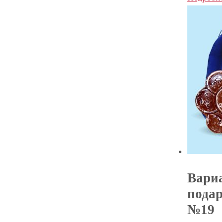
Вари
пода
№19