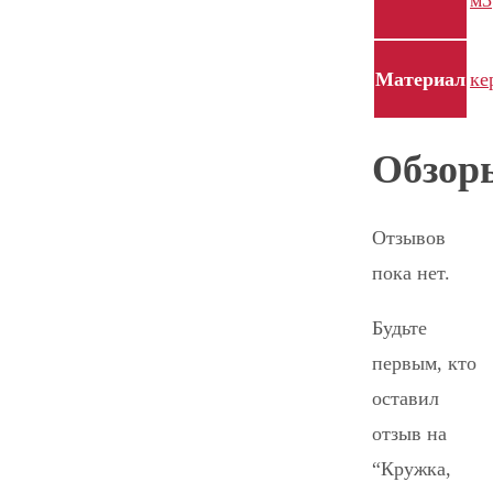
Материал
ке
Обзор
Отзывов
пока нет.
Будьте
первым, кто
оставил
отзыв на
“Кружка,