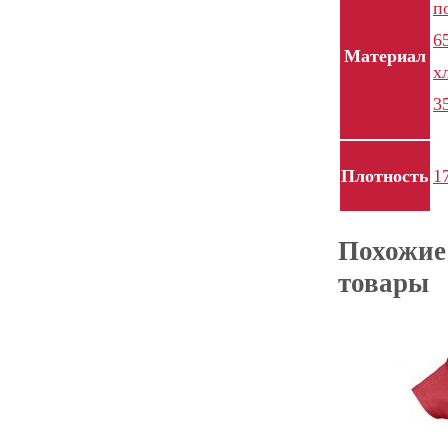
п
6
Материал
х
3
Плотность
1
Похожие
товары