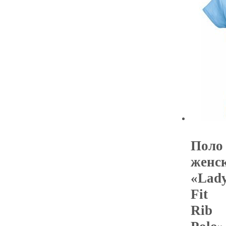
Поло
женс
«Lady
Fit
Rib