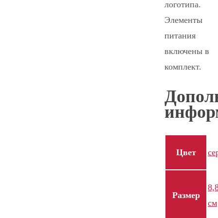
логотипа.
Элементы
питания
включены в
комплект.
Допол
инфор
Цвет
се
8,
Размер
см