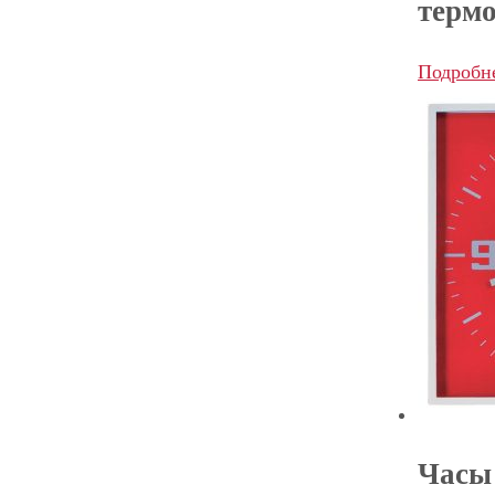
терм
Подробн
Часы