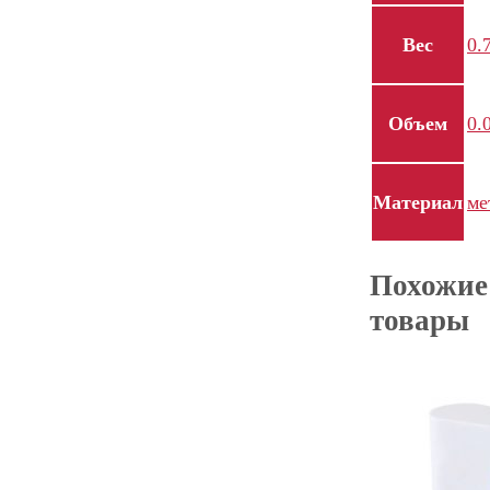
Вес
0.
Объем
0.
Материал
ме
Похожие
товары