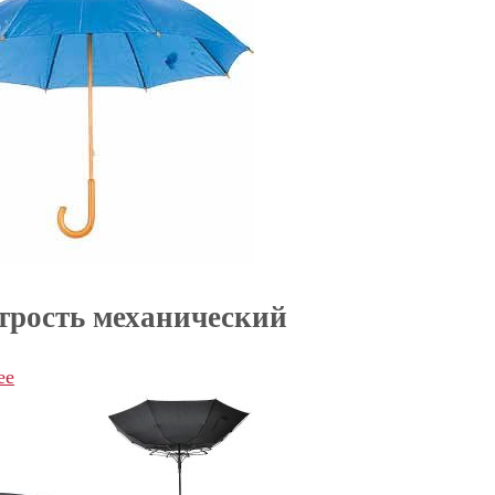
трость механический
ее