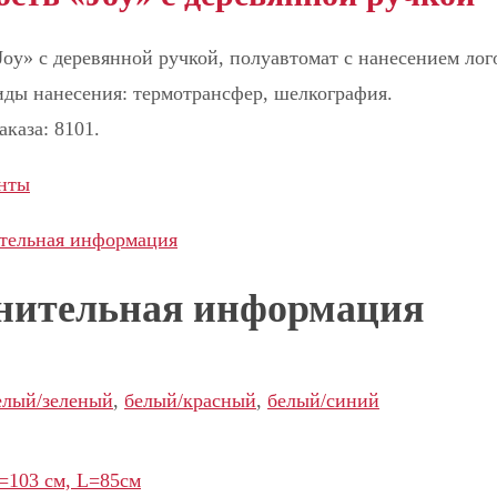
Joy» с деревянной ручкой, полуавтомат с нанесением лог
ды нанесения: термотрансфер, шелкография.
аказа: 8101.
нты
тельная информация
нительная информация
елый/зеленый
,
белый/красный
,
белый/синий
=103 cм, L=85см