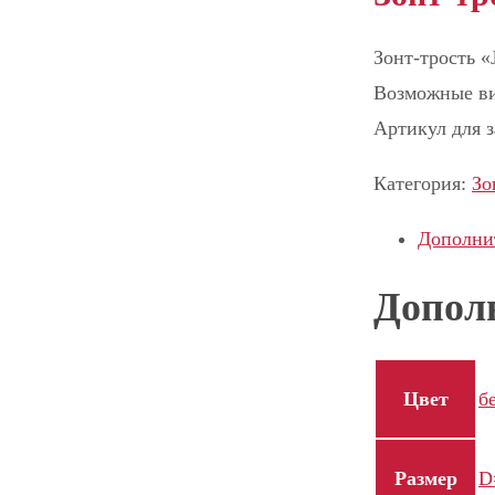
Зонт-трость «
Возможные ви
Артикул для з
Категория:
Зо
Дополни
Допол
Цвет
б
Размер
D