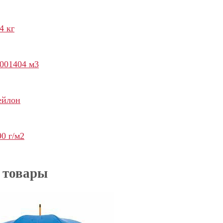
4 кг
.001404 м3
ейлон
90 г/м2
 товары