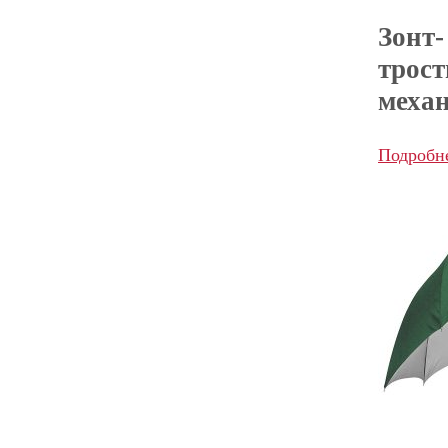
Зонт-
трост
меха
Подробн