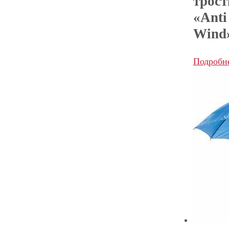
трост
«Anti
Wind
Подробн