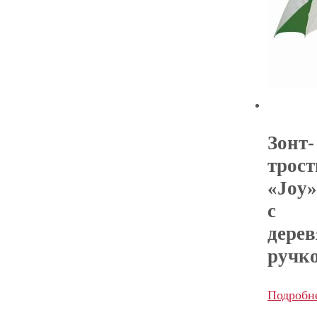
Зонт-
трост
«Joy»
с
дере
ручк
Подробн