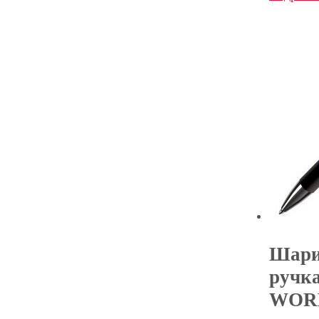
Шари
ручк
WOR