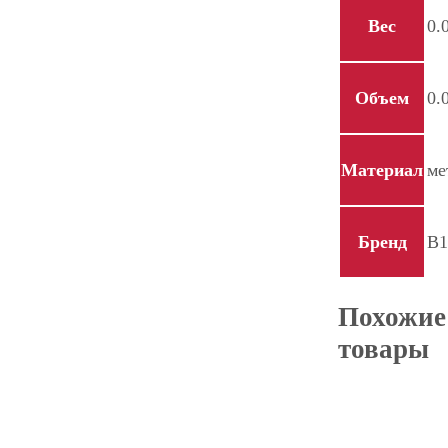
Вес
0.
Объем
0.
Материал
ме
Бренд
B1
Похожие
товары