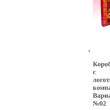
Коро
с
лого
комп
Вари
№02