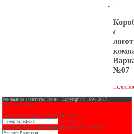
Коро
с
лого
комп
Вари
№07
Подробн
Рекламное агентство Элин - Copyright © 1991-2017
Заказать звонок
+
Перезвоним
Вам
в ближайшее время!
Жду звонка!
Представьтесь, и мы будем обращаться по имени