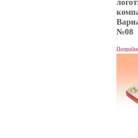
лого
комп
Вари
№08
Подробн