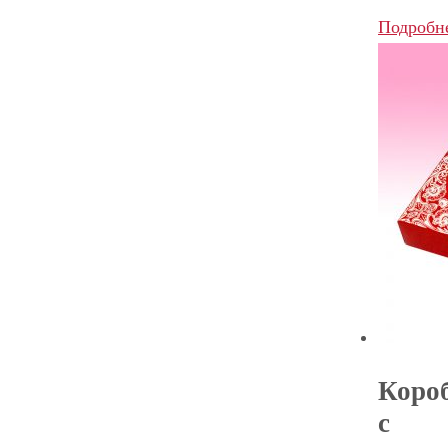
Подробн
Коро
с