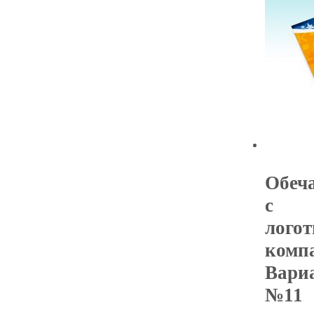
Обеч
с
лого
комп
Вари
№11