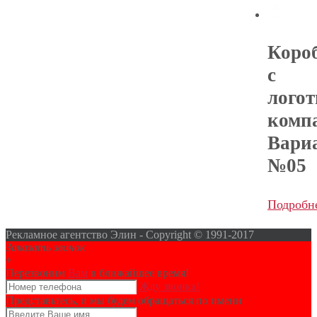
Коро
с
лого
комп
Вари
№05
Подробн
Рекламное агентство Элин - Copyright © 1991-2017
Заказать звонок
+
Перезвоним
Вам
в ближайшее время!
Жду звонка!
Представьтесь, и мы будем обращаться по имени