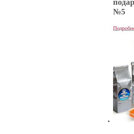
пода
№5
Подробн