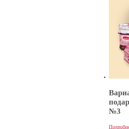
Вари
пода
№3
Подробн