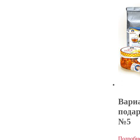
Вари
пода
№5
Подробн