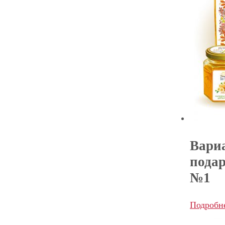
Вари
пода
№1
Подробн