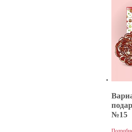
Вари
пода
№15
Подробн