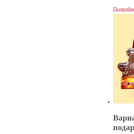
Подробн
Вари
пода