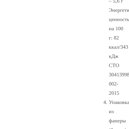
– 5,6 г
Энергети
ценност
на 100
г: 82
ккал/343
кДж
СТО
30413998
002-
2015
Упаковк
из
фанеры