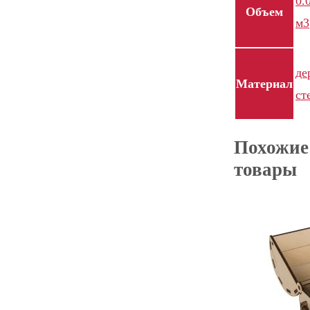
0.
Объем
м3
де
Материал
ст
Похожие
товары