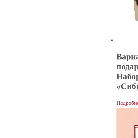
Вари
подар
Набо
«Сиб
Подробн