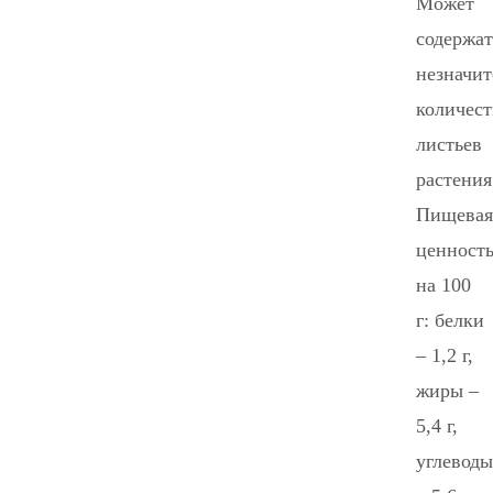
Может
содержат
незначит
количест
листьев
растения
Пищевая
ценност
на 100
г: белки
– 1,2 г,
жиры –
5,4 г,
углеводы