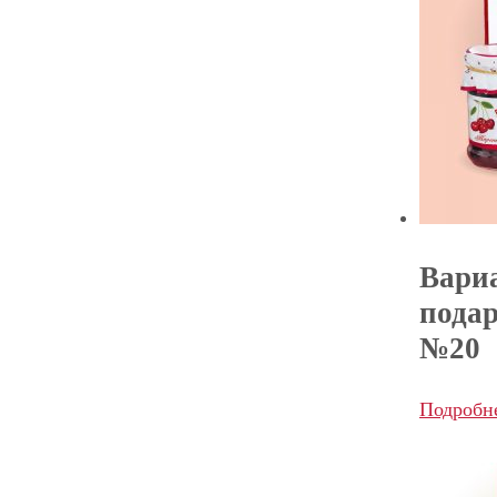
Вари
пода
№20
Подробн