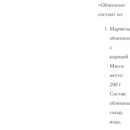
«Облепиха»
состоит из:
Мармела
облепих
с
корицей
Масса
нетто:
200 г
Состав:
облепиха
сахар,
вода,