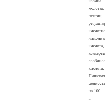
корица
молотая,
пектин,
регулято
кислотн
лимонна
кислота,
консерва
сорбино
кислота.
Пищевая
ценност
на 100
г: