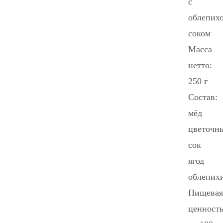
с
облепих
соком
Масса
нетто:
250 г
Состав:
мёд
цветочн
сок
ягод
облепих
Пищевая
ценност