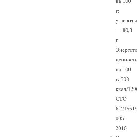
на 100
г:
углеводы
— 80,3
г
Энергети
ценност
на 100
г: 308
ккал/12
СТО
61215619
005-
2016