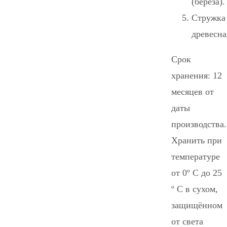
(береза).
Стружка
древесна
Срок
хранения: 12
месяцев от
даты
производства.
Хранить при
температуре
от 0º С до 25
º С в сухом,
защищённом
от света