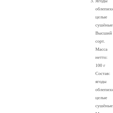
Ягоды
облепих
целые
сушёные
Высший
сорт.
Масса
нетто:
100 г
Состав:
ягоды
облепих
целые
сушёные