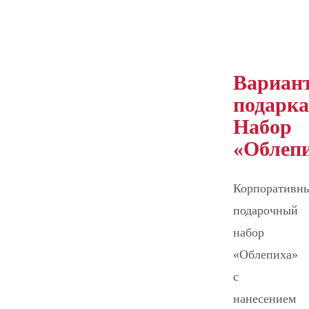
Вариан
подарка
Набор
«Облеп
Корпоративн
подарочный
набор
«Облепиха»
с
нанесением