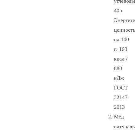
углеводы
40 г
Энергети
ценност
на 100
г: 160
ккал /
680
кДж
ГОСТ
32147-
2013
Мёд
натурал