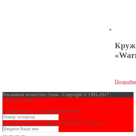
Круж
«War
Подробн
Рекламное агентство Элин - Copyright © 1991-2017
Заказать звонок
+
Перезвоним
Вам
в ближайшее время!
Жду звонка!
Представьтесь, и мы будем обращаться по имени