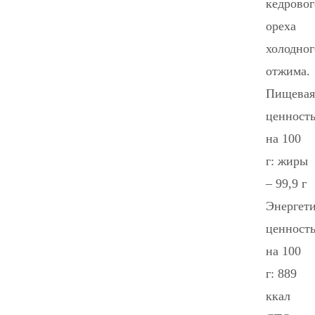
кедровог
ореха
холодног
отжима.
Пищевая
ценност
на 100
г: жиры
– 99,9 г
Энергети
ценност
на 100
г: 889
ккал