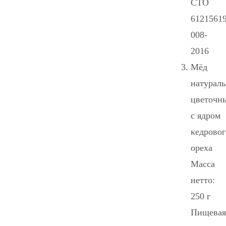
СТО
61215619
008-
2016
Мёд
натурал
цветочн
с ядром
кедровог
ореха
Масса
нетто:
250 г
Пищевая