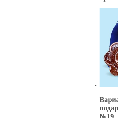
Вари
пода
№19