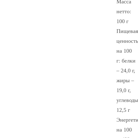
Масса
нетто:
100 г
Пищевая
ценност
на 100
г: белки
– 24,0 г,
жиры –
19,0 г,
углеводы
12,5 г
Энергети
на 100