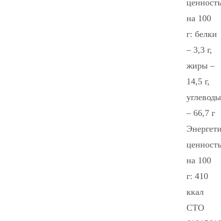
ценност
на 100
г: белки
– 3,3 г,
жиры –
14,5 г,
углеводы
– 66,7 г
Энергети
ценност
на 100
г: 410
ккал
СТО