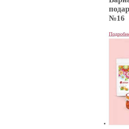
пода
№16
Подробн